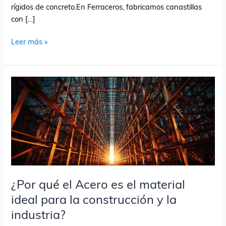
rígidos de concreto.En Ferraceros, fabricamos canastillas
con […]
Leer más »
¿Por
qué
el
Acero
es
el
material
ideal
para
¿Por qué el Acero es el material
la
ideal para la construcción y la
construcción
industria?
y