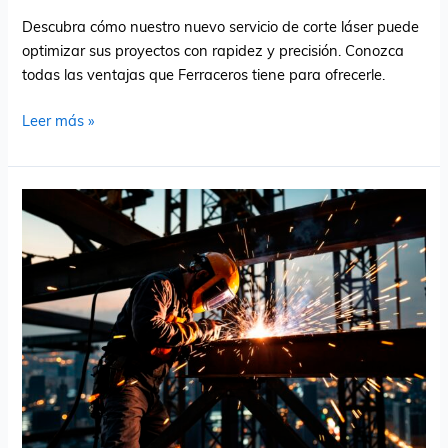
Descubra cómo nuestro nuevo servicio de corte láser puede
optimizar sus proyectos con rapidez y precisión. Conozca
todas las ventajas que Ferraceros tiene para ofrecerle.
Leer más »
¿Cómo
optimizar
costos
en
la
compra
de
acero
para
grandes
proyectos?