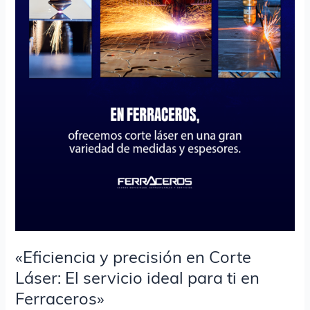
servicio
ideal
para
ti
en
Ferraceros»
«Eficiencia y precisión en Corte
Láser: El servicio ideal para ti en
Ferraceros»