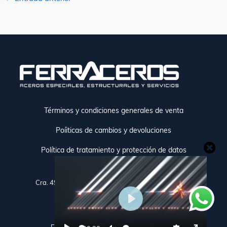
Términos y condiciones generales de venta
Poíiticas de cambios y devoluciones
Política de tratamiento y protección de datos
Cra. 49 # 81 sur 30 Sabaneta, Antioquia, Colombia.
+57 318 631 9381
P
l