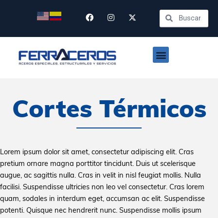
Ir
F
I
X
Search
Search
al
a
n
-
contenido
c
s
t
e
t
w
b
a
i
Menu
o
g
t
o
r
t
k
a
e
m
r
Cortes Térmicos
Lorem ipsum dolor sit amet, consectetur adipiscing elit. Cras
pretium ornare magna porttitor tincidunt. Duis ut scelerisque
augue, ac sagittis nulla. Cras in velit in nisl feugiat mollis. Nulla
facilisi. Suspendisse ultricies non leo vel consectetur. Cras lorem
quam, sodales in interdum eget, accumsan ac elit. Suspendisse
potenti. Quisque nec hendrerit nunc. Suspendisse mollis ipsum