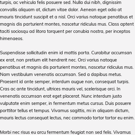
turpis, ac vehicula felis posuere sed. Nulla dui nibh, dignissim
convallis aliquam at, dictum vitae dolor. Aenean eget odio at
mauris tincidunt suscipit et a nisl. Orci varius natoque penatibus et
magnis dis parturient montes, nascetur ridiculus mus. Class aptent
taciti sociosqu ad litora torquent per conubia nostra, per inceptos
himenaeos.
Suspendisse sollicitudin enim id mattis porta. Curabitur accumsan
ex erat, non pretium elit hendrerit nec. Orci varius natoque
penatibus et magnis dis parturient montes, nascetur ridiculus mus.
Nam vestibulum venenatis accumsan. Sed a dapibus metus.
Praesent id ante semper, interdum augue non, consequat turpis.
Cras ac ante tincidunt, ultrices mauris vel, scelerisque orci. In
venenatis accumsan erat eget placerat. Nunc interdum justo
vulputate enim semper, in fermentum metus cursus. Duis posuere
porttitor tellus et tempus. Vivamus sagittis, mi in aliquam dictum,
mauris lectus consequat lectus, nec commodo tortor tortor eu enim.
Morbi nec risus eu arcu fermentum feugiat non sed felis. Vivamus